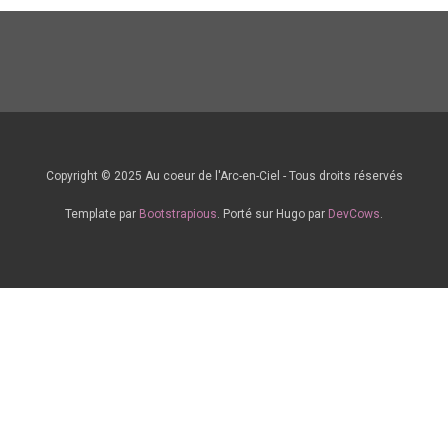
Copyright © 2025 Au coeur de l'Arc-en-Ciel - Tous droits réservés
Template par
Bootstrapious
. Porté sur Hugo par
DevCows
.