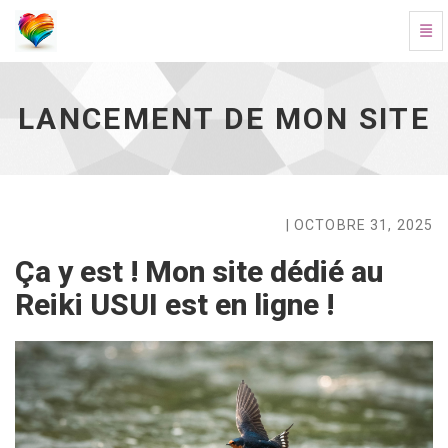
Basc
Lancement de mon site - aller à l'accueil
LANCEMENT DE MON SITE
| OCTOBRE 31, 2025
Ça y est ! Mon site dédié au
Reiki USUI est en ligne !